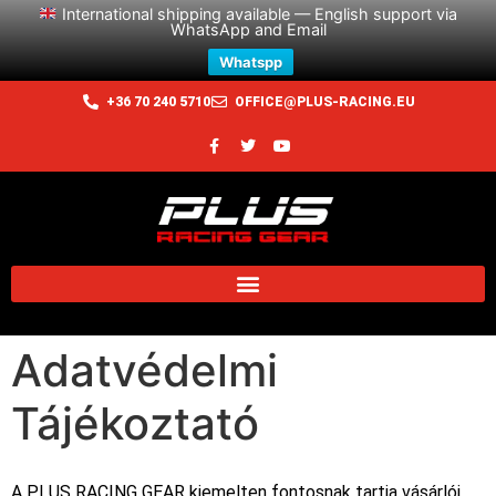
International shipping available — English support via
WhatsApp and Email
Whatspp
+36 70 240 5710
OFFICE@PLUS-RACING.EU
Adatvédelmi
Tájékoztató
A PLUS RACING GEAR kiemelten fontosnak tartja vásárlói