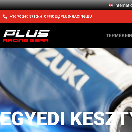
Internati
+36 70 240 5710
OFFICE@PLUS-RACING.EU
TERMÉKEI
EGYEDI KESZT