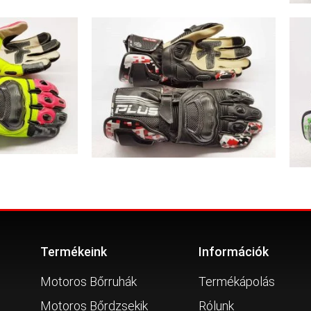
Termékeink
Információk
Motoros Bőrruhák
Termékápolás
Motoros Bőrdzsekik
Rólunk