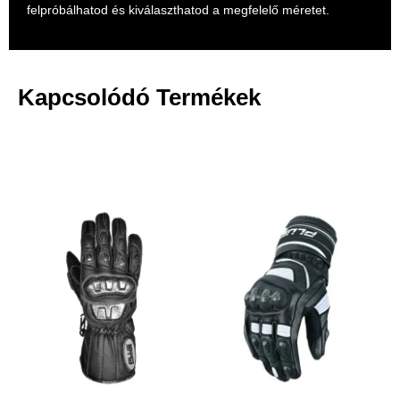
felpróbálhatod és kiválaszthatod a megfelelő méretet.
Kapcsolódó Termékek