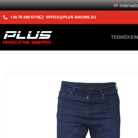
Internati
+36 70 240 5710
OFFICE@PLUS-RACING.EU
TERMÉKEI