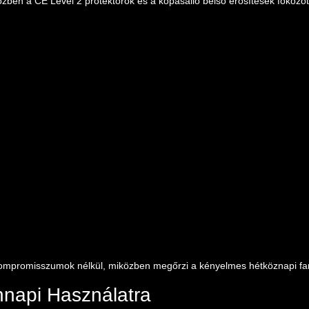
özben a CE Level 2 protektorok és a kopásálló belső erősítések fokozot
ompromisszumok nélkül, miközben megőrzi a kényelmes hétköznapi far
napi Használatra