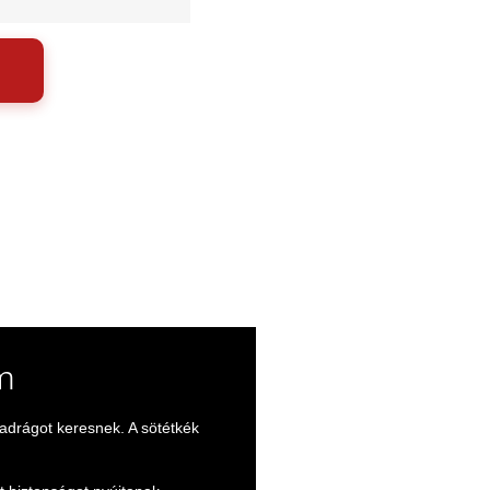
m
adrágot keresnek. A sötétkék