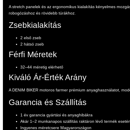
A stretch panelek és az ergonomikus kialakítás kényelmes mozgás
robogózáshoz és rövidebb túrákhoz.
Zsebkialakítás
2 első zseb
2 hátsó zseb
Férfi Méretek
32–44 méretig elérhető
Kiváló Ár-Érték Arány
A DENIM BIKER motoros farmer prémium anyaghasználatot, moder
Garancia és Szállítás
1 év garancia gyártási és anyaghibákra
Akár 1–2 munkanapos szállítás raktáron lévő termék eseté
Ingyenes méretcsere Magyarországon