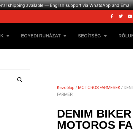
onal shipping available — English support via WhatsApp and Email
NK
EGYEDI RUHÁZAT
SEGÍTSÉG
RÓLU
Kezdőlap
/
MOTOROS FARMEREK
/ DEN
FARMER
DENIM BIKER
MOTOROS F