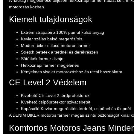
A nadrág megjelenése teljesen hétköznapi farmer hatást kelt, mik
motorozás közben.
Kiemelt tulajdonságok
Extrém strapabíró 100% pamut külső anyag
Kevlar szálas belső megerősítés
Modern biker stílusú motoros farmer
Stretch betétek a térdnél és derékrészen
Sötétkék farmer dizájn
Hétköznapi farmer megjelenés
Kényelmes viselet motorozáshoz és utcai használatra
CE Level 2 Védelem
Kivehető CE Level 2 térdprotektorok
Kivehető csípőprotektor szivacsbetét
Kopásálló Kevlar megerősítés térdnél, csípőnél és ülepnél
A DENIM BIKER motoros farmer magas szintű biztonságot kínál k
Komfortos Motoros Jeans Minden