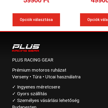
59900
Ft
4990
Opciók választása
Opciók vál
PLUS RACING GEAR
Prémium motoros ruházat
Verseny • Túra • Utcai használatra
✓ Ingyenes méretcsere
✓ Gyors szállítás
✓ Személyes vásárlási lehetőség
Budapesten