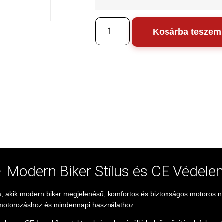
Kosárba teszem
Modern Biker Stílus és CE Védele
 akik modern biker megjelenésű, komfortos és biztonságos motoros n
si motorozáshoz és mindennapi használathoz.