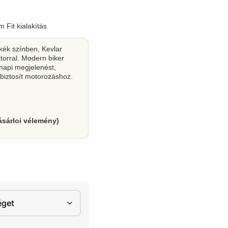
 Fit kialakítás
ék színben, Kevlar
torral. Modern biker
napi megjelenést,
biztosít motorozáshoz.
ásárloi vélemény)