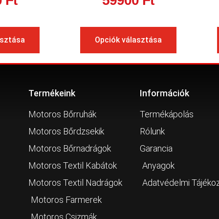
0
Ft
59900
Ft
asztása
Opciók választása
Termékeink
Információk
Motoros Bőrruhák
Termékápolás
Motoros Bőrdzsekik
Rólunk
Motoros Bőrnadrágok
Garancia
Motoros Textil Kabátok
Anyagok
Motoros Textil Nadrágok
Adatvédelmi Tájéko
Motoros Farmerek
Motoros Csizmák