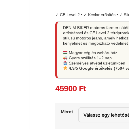
✓ CE Level 2 • ✓ Kevlar erősítés • ✓ Slim
DENIM BIKER motoros farmer sötétk
erősítéssel és CE Level 2 térdprotek
stílusú motoros jeans, amely hétköz
kényelmet és megbízható védelmet 
Magyar cég és webáruház
Gyors szállítás 1–2 nap
Személyes átvétel üzletünkben
4.9/5 Google értékelés (750+ v
45900
Ft
Méret