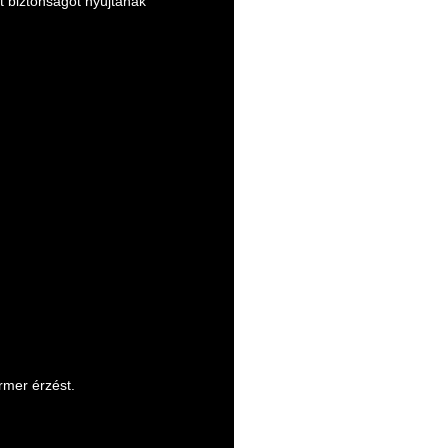
t biztonságot nyújtanak
mer érzést.