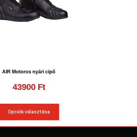
AIR Motoros nyári cipő
43900
Ft
Opciók választása