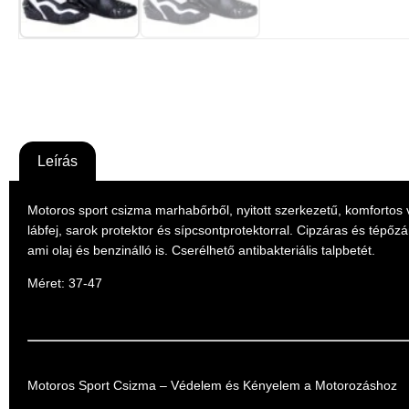
Leírás
Motoros sport csizma marhabőrből, nyitott szerkezetű, komfortos v
lábfej, sarok protektor és sípcsontprotektorral. Cipzáras és tépőz
ami olaj és benzinálló is. Cserélhető antibakteriális talpbetét.
Méret
: 37-47
Motoros Sport Csizma – Védelem és Kényelem a Motorozáshoz