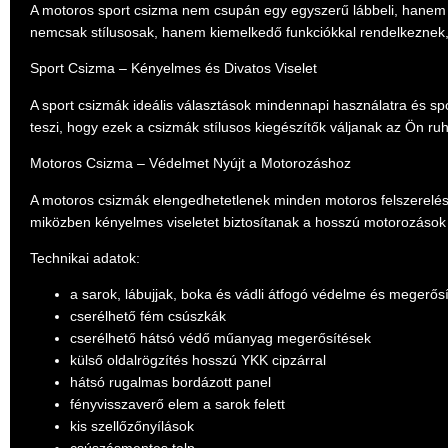
A motoros sport csizma nem csupán egy egyszerű lábbeli, hanem 
nemcsak stílusosak, hanem kiemelkedő funkciókkal rendelkeznek, 
Sport Csizma – Kényelmes és Divatos Viselet
A sport csizmák ideális választások mindennapi használatra és s
teszi, hogy ezek a csizmák stílusos kiegészítők váljanak az Ön ru
Motoros Csizma – Védelmet Nyújt a Motorozáshoz
A motoros csizmák elengedhetetlenek minden motoros felszerelés
miközben kényelmes viseletet biztosítanak a hosszú motorozások
Technikai adatok
:
a sarok, lábujjak, boka és vádli átfogó védelme és megerős
cserélhető fém csúszkák
cserélhető hátsó védő műanyag megerősítések
külső oldalrögzítés hosszú YKK cipzárral
hátsó rugalmas bordázott panel
fényvisszaverő elem a sarok felett
kis szellőzőnyílások