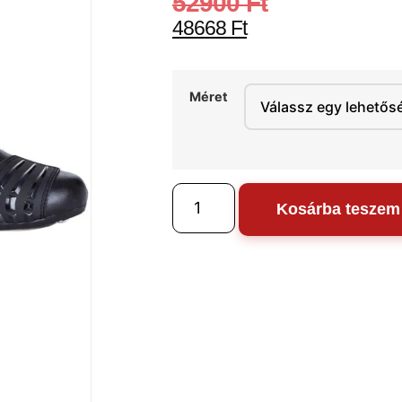
52900
Ft
48668
Ft
Méret
Kosárba teszem