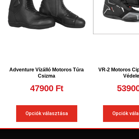
Adventure Vízálló Motoros Túra
VR-2 Motoros Cip
Csizma
Védel
47900
Ft
5390
Opciók választása
Opciók vál