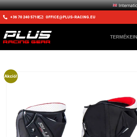
Internati
+36 70 240 5710
OFFICE@PLUS-RACING.EU
TERMÉKEI
Akció!