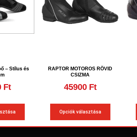
ő – Stílus és
RAPTOR MOTOROS RÖVID
em
CSIZMA
0
Ft
45900
Ft
asztása
Opciók választása