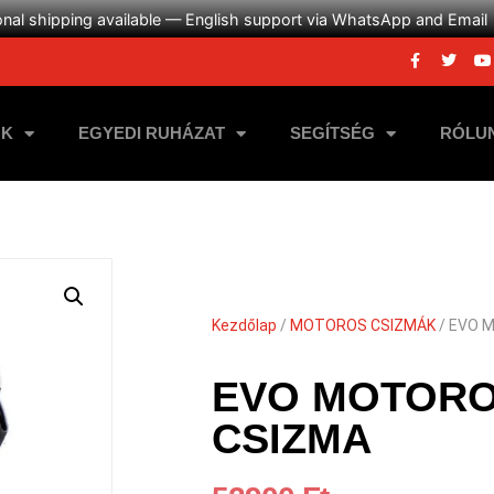
onal shipping available — English support via WhatsApp and Email
NK
EGYEDI RUHÁZAT
SEGÍTSÉG
RÓLU
Kezdőlap
/
MOTOROS CSIZMÁK
/ EVO 
EVO MOTORO
CSIZMA