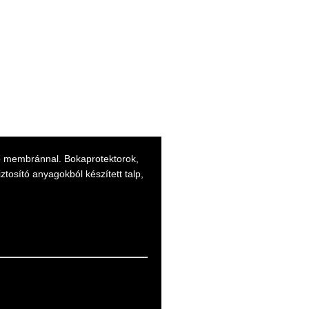
gző membránnal. Bokaprotektorok,
ztosító anyagokból készített talp,