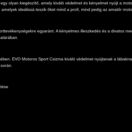
egy olyan kiegészítő, amely kiváló védelmet és kényelmet nyújt a mo
amelyek ideálissá teszik őket mind a profi, mind pedig az amatőr mot
porttevékenységekre egyaránt. A kényelmes illeszkedés és a divatos me
határában.
ében. EVO Motoros Sport Csizma kiváló védelmet nyújtanak a lábaknak
 során.
ítése