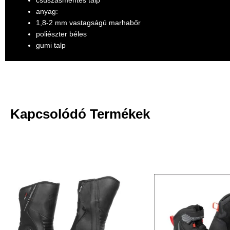
csúszásmentes talp
anyag:
1,8-2 mm vastagságú marhabőr
poliészter béles
gumi talp
Kapcsolódó Termékek