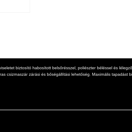
iseletet biztosító habosított belsőrésszel, poliészter béléssel és léle
áras csizmaszár zárási és bőségállítási lehetőség. Maximális tapadást bi