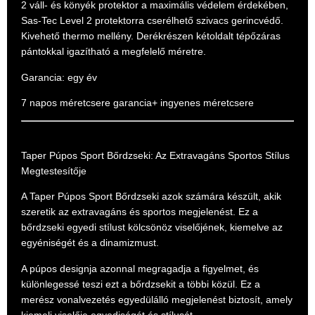
2
váll- és könyék protektor a maximális védelem érdekében,
Sas-Tec Level 2 protektorra cserélhető szivacs gerincvédő.
Kivehető thermo mellény. Derékrészen kétoldalt tépőzáras
pántokkal igazítható a megfelelő méretre.
Garancia: egy év
7 napos méretcsere garancia+
ingyenes méretcsere
Taper Púpos Sport Bőrdzseki: Az Extravagáns Sportos Stílus
Megtestesítője
A Taper Púpos Sport Bőrdzseki azok számára készült, akik
szeretik az extravagáns és sportos megjelenést. Ez a
bőrdzseki egyedi stílust kölcsönöz viselőjének, kiemelve az
egyéniségét és a dinamizmust.
A púpos designja azonnal megragadja a figyelmet, és
különlegessé teszi ezt a bőrdzsekit a többi közül. Ez a
merész vonalvezetés egyedülálló megjelenést biztosít, amely
kiemeli viselője egyediségét és stílusát.