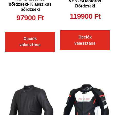
VENOM Motoros
bőrdzseki- Klasszikus
Bőrdzseki
bőrdzseki
119900
Ft
97900
Ft
Opciók
Opciók
választása
választása