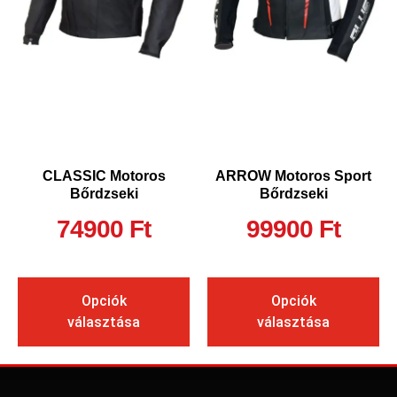
CLASSIC Motoros
ARROW Motoros Sport
Bőrdzseki
Bőrdzseki
74900
Ft
99900
Ft
Opciók
Opciók
választása
választása