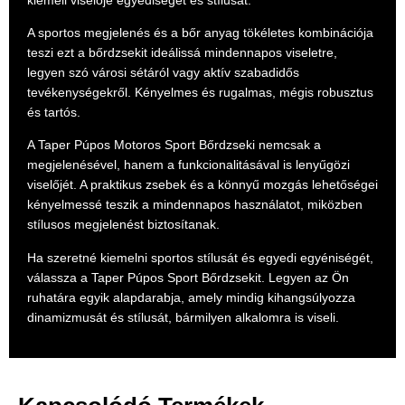
A sportos megjelenés és a bőr anyag tökéletes kombinációja
teszi ezt a bőrdzsekit ideálissá mindennapos viseletre,
legyen szó városi sétáról vagy aktív szabadidős
tevékenységekről. Kényelmes és rugalmas, mégis robusztus
és tartós.
A Taper Púpos Motoros Sport Bőrdzseki nemcsak a
megjelenésével, hanem a funkcionalitásával is lenyűgözi
viselőjét. A praktikus zsebek és a könnyű mozgás lehetőségei
kényelmessé teszik a mindennapos használatot, miközben
stílusos megjelenést biztosítanak.
Ha szeretné kiemelni sportos stílusát és egyedi egyéniségét,
válassza a Taper Púpos Sport Bőrdzsekit. Legyen az Ön
ruhatára egyik alapdarabja, amely mindig kihangsúlyozza
dinamizmusát és stílusát, bármilyen alkalomra is viseli.