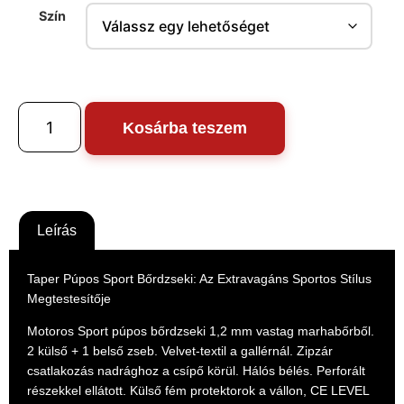
Szín
Kosárba teszem
Leírás
Taper Púpos Sport Bőrdzseki: Az Extravagáns Sportos Stílus
Megtestesítője
Motoros Sport púpos bőrdzseki 1,2 mm vastag marhabőrből.
2 külső + 1 belső zseb. Velvet-textil a gallérnál. Zipzár
csatlakozás nadrághoz a csípő körül. Hálós bélés. Perforált
részekkel ellátott. Külső fém protektorok a vállon,
CE LEVEL