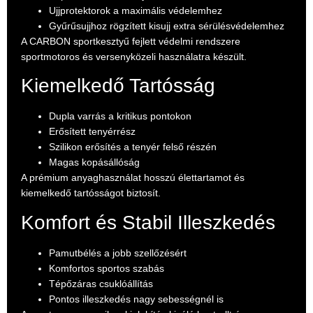
Ujjprotektorok a maximális védelemhez
Gyűrűsujjhoz rögzített kisujj extra sérülésvédelemhez
A CARBON sportkesztyű fejlett védelmi rendszere
sportmotoros és versenyközeli használatra készült.
Kiemelkedő Tartósság
Dupla varrás a kritikus pontokon
Erősített tenyérrész
Szilikon erősítés a tenyér felső részén
Magas kopásállóság
A prémium anyaghasználat hosszú élettartamot és
kiemelkedő tartósságot biztosít.
Komfort és Stabil Illeszkedés
Pamutbélés a jobb szellőzésért
Komfortos sportos szabás
Tépőzáras csuklóállítás
Pontos illeszkedés nagy sebességnél is