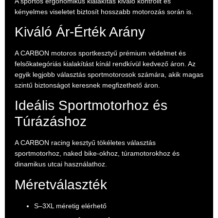
A sportos ergonomikus kialakítás kiváló kontrollt és
kényelmes viseletet biztosít hosszabb motorozás során is.
Kiváló Ár-Érték Arány
A CARBON motoros sportkesztyű prémium védelmet és
felsőkategóriás kialakítást kínál rendkívül kedvező áron. Az
egyik legjobb választás sportmotorosok számára, akik magas
szintű biztonságot keresnek megfizethető áron.
Ideális Sportmotorhoz és
Túrázáshoz
A CARBON racing kesztyű tökéletes választás
sportmotorhoz, naked bike-okhoz, túramotorokhoz és
dinamikus utcai használathoz.
Méretválaszték
S–3XL méretig elérhető