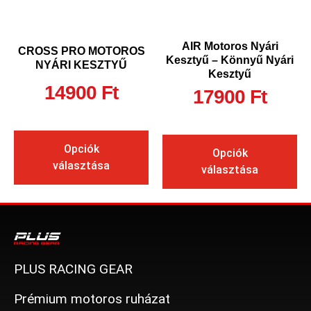
AIR Motoros Nyári
CROSS PRO MOTOROS
Kesztyű – Könnyű Nyári
NYÁRI KESZTYŰ
Kesztyű
14900
Ft
17900
Ft
Opciók
Opciók
választása
választása
PLUS RACING GEAR
Prémium motoros ruházat