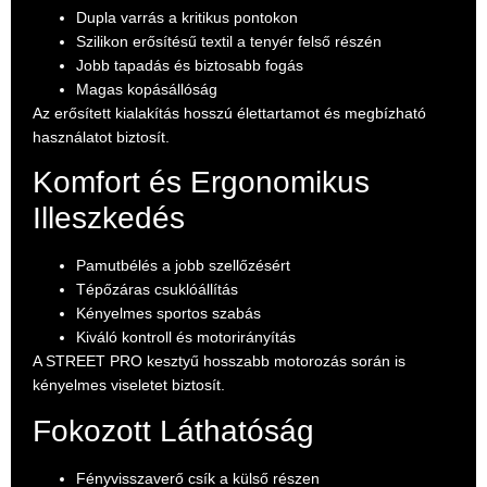
Dupla varrás a kritikus pontokon
Szilikon erősítésű textil a tenyér felső részén
Jobb tapadás és biztosabb fogás
Magas kopásállóság
Az erősített kialakítás hosszú élettartamot és megbízható
használatot biztosít.
Komfort és Ergonomikus
Illeszkedés
Pamutbélés a jobb szellőzésért
Tépőzáras csuklóállítás
Kényelmes sportos szabás
Kiváló kontroll és motorirányítás
A STREET PRO kesztyű hosszabb motorozás során is
kényelmes viseletet biztosít.
Fokozott Láthatóság
Fényvisszaverő csík a külső részen