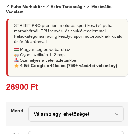
✓ Puha Marhabőr • ✓ Extra Tartósság • ✓ Maximális
Védelem
STREET PRO prémium motoros sport kesztyű puha
marhabőrből, TPU tenyér- és csuklóvédelemmel.
Felsőkategóriás racing kesztyű sportmotorosoknak kiváló
ár-érték aránnyal.
Magyar cég és webáruház
Gyors szállítás 1–2 nap
Személyes átvétel üzletünkben
4.9/5 Google értékelés (750+ vásárloi vélemény)
26900
Ft
Méret