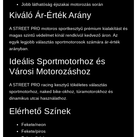
Jobb láthatóság éjszakai motorozás során
Kiváló Ár-Érték Arány
A STREET PRO motoros sportkesztyű prémium kialakítást és
magas szintű védelmet kínál rendkívül kedvező áron. Az
egyik legjobb választás sportmotorosok számára ár-érték
arányban.
Ideális Sportmotorhoz és
Városi Motorozáshoz
A STREET PRO racing kesztyű tökéletes választás
sportmotorhoz, naked bike-okhoz, túramotorokhoz és
dinamikus utcai használathoz.
Elérhető Színek
Fekete/neon
Fekete/piros