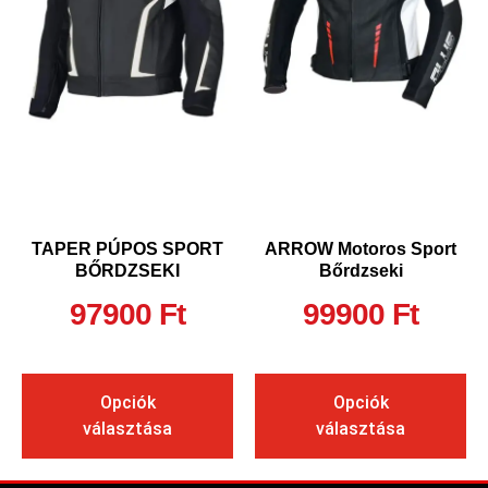
TAPER PÚPOS SPORT
ARROW Motoros Sport
BŐRDZSEKI
Bőrdzseki
97900
Ft
99900
Ft
Opciók
Opciók
választása
választása