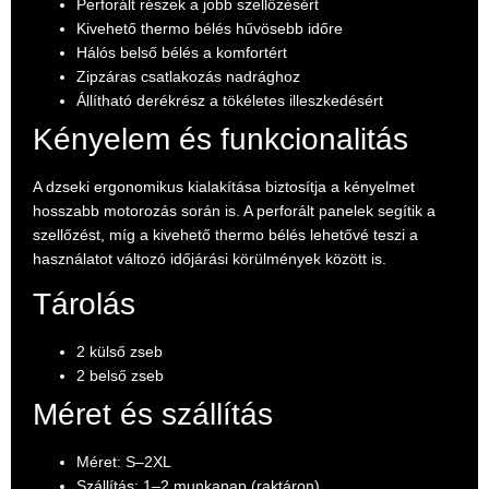
Perforált részek a jobb szellőzésért
Kivehető thermo bélés hűvösebb időre
Hálós belső bélés a komfortért
Zipzáras csatlakozás nadrághoz
Állítható derékrész a tökéletes illeszkedésért
Kényelem és funkcionalitás
A dzseki ergonomikus kialakítása biztosítja a kényelmet
hosszabb motorozás során is. A perforált panelek segítik a
szellőzést, míg a kivehető thermo bélés lehetővé teszi a
használatot változó időjárási körülmények között is.
Tárolás
2 külső zseb
2 belső zseb
Méret és szállítás
Méret: S–2XL
Szállítás: 1–2 munkanap (raktáron)