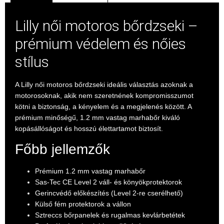
Lilly női motoros bőrdzseki –
prémium védelem és nőies
stílus
A Lilly női motoros bőrdzseki ideális választás azoknak a
motorosoknak, akik nem szeretnének kompromisszumot
kötni a biztonság, a kényelem és a megjelenés között. A
prémium minőségű, 1.2 mm vastag marhabőr kiváló
kopásállóságot és hosszú élettartamot biztosít.
Főbb jellemzők
Prémium 1.2 mm vastag marhabőr
Sas-Tec CE Level 2 váll- és könyökprotektorok
Gerincvédő előkészítés (Level 2-re cserélhető)
Külső fém protektorok a vállon
Sztreccs bőrpanelek és rugalmas kevlárbetétek