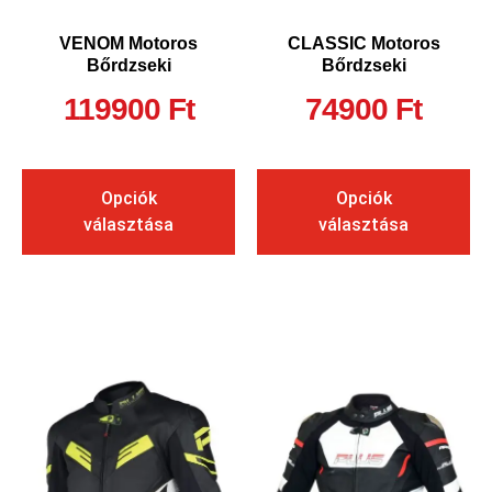
VENOM Motoros
CLASSIC Motoros
Bőrdzseki
Bőrdzseki
119900
Ft
74900
Ft
Opciók
Opciók
választása
választása