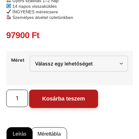
Gyors szállítás 1–2 nap
14 napos visszaküldés
INGYENES méretcsere
Személyes átvétel üzletünkben
97900
Ft
Méret
Kosárba teszem
Leírás
Mérettábla