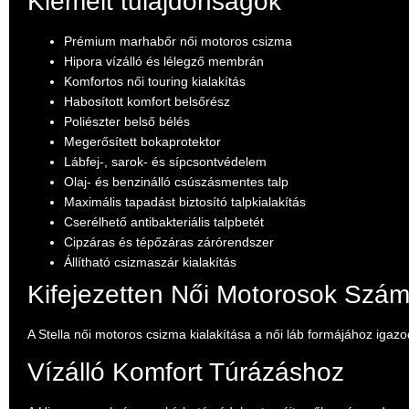
Kiemelt tulajdonságok
Prémium marhabőr női motoros csizma
Hipora vízálló és lélegző membrán
Komfortos női touring kialakítás
Habosított komfort belsőrész
Poliészter belső bélés
Megerősített bokaprotektor
Lábfej-, sarok- és sípcsontvédelem
Olaj- és benzinálló csúszásmentes talp
Maximális tapadást biztosító talpkialakítás
Cserélhető antibakteriális talpbetét
Cipzáras és tépőzáras zárórendszer
Állítható csizmaszár kialakítás
Kifejezetten Női Motorosok Szá
A Stella női motoros csizma kialakítása a női láb formájához igaz
Vízálló Komfort Túrázáshoz