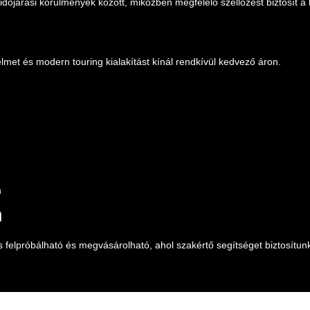
járási körülmények között, miközben megfelelő szellőzést biztosít a
met és modern touring kialakítást kínál rendkívül kedvező áron.
n
n
 felpróbálható és megvásárolható, ahol szakértő segítséget biztosítun