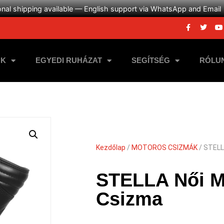
onal shipping available — English support via WhatsApp and Email
NK
EGYEDI RUHÁZAT
SEGÍTSÉG
RÓLU
Kezdőlap
/
MOTOROS CSIZMÁK
/ STELL
STELLA Női M
Csizma