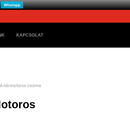
Whatspp
NK
KAPCSOLAT
A női motoros csizma
otoros