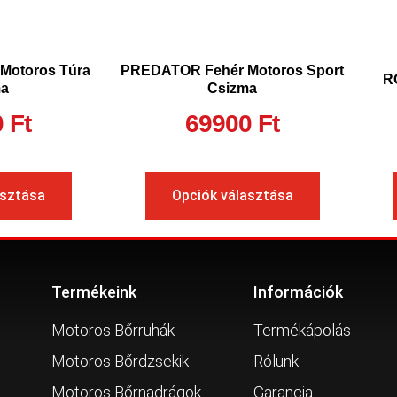
 Motoros Túra
PREDATOR Fehér Motoros Sport
R
ma
Csizma
0
Ft
69900
Ft
asztása
Opciók választása
Termékeink
Információk
Motoros Bőrruhák
Termékápolás
Motoros Bőrdzsekik
Rólunk
Motoros Bőrnadrágok
Garancia