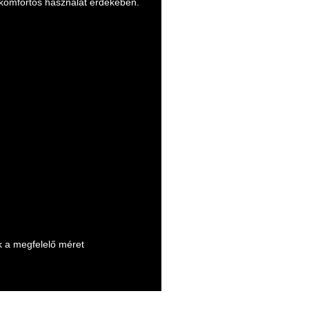
 komfortos használat érdekében.
k a megfelelő méret