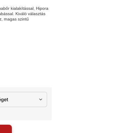
bőr kialakítással, Hipora
bással. Kiváló választás
z, magas szintű
.