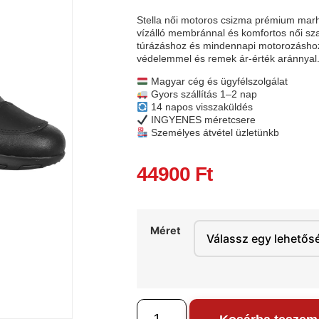
Stella női motoros csizma prémium marha
vízálló membránnal és komfortos női sza
túrázáshoz és mindennapi motorozásho
védelemmel és remek ár-érték aránnyal
Magyar cég és ügyfélszolgálat
Gyors szállítás 1–2 nap
14 napos visszaküldés
INGYENES méretcsere
Személyes átvétel üzletünkb
44900
Ft
Méret