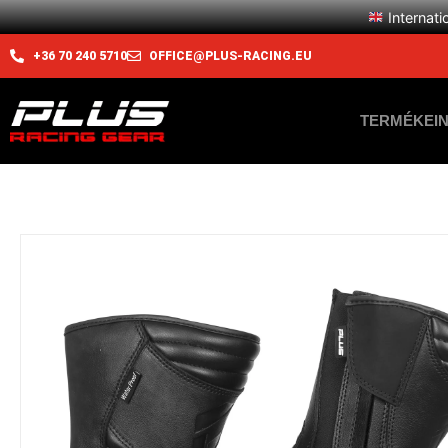
Internati
+36 70 240 5710
OFFICE@PLUS-RACING.EU
TERMÉKEI