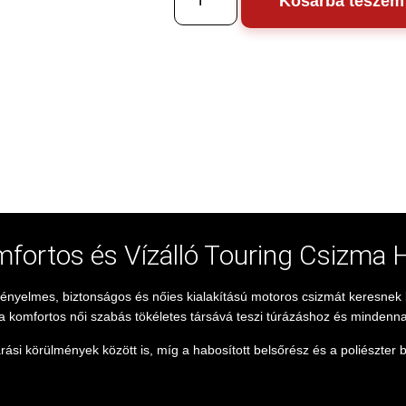
Kosárba teszem
mfortos és Vízálló Touring Csizma 
kényelmes, biztonságos és nőies kialakítású motoros csizmát keresnek ki
a komfortos női szabás tökéletes társává teszi túrázáshoz és mindenn
árási körülmények között is, míg a habosított belsőrész és a poliészte