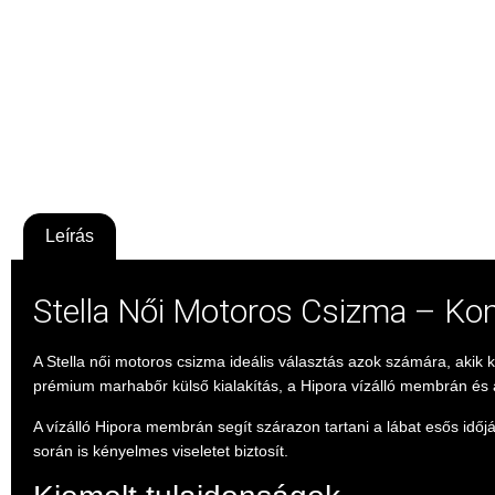
Leírás
Stella Női Motoros Csizma – Ko
A Stella női motoros csizma ideális választás azok számára, akik 
prémium marhabőr külső kialakítás, a Hipora vízálló membrán és 
A vízálló Hipora membrán segít szárazon tartani a lábat esős időj
során is kényelmes viseletet biztosít.