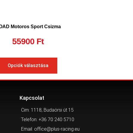
OAD Motoros Sport Csizma
55900
Ft
Opciók választása
Kapcsolat
Cim: 1118, Budaörsi út 15
Telefon: +36 70 240 5710
Email: office@plus-racing.eu