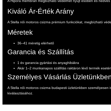
A Hipora membrán megbízható védelmet nyújt esőben és nedves idő
Kiváló Ár-Érték Arány
A Stella női motoros csizma prémium funkciókat, megbízható védel
Méretek
36–41 méretig elérhető
Garancia és Szállítás
1 év garancia gyártási és anyaghibákra
Akár 1–2 munkanapos szállítás raktáron lévő termék eseté
Személyes Vásárlás Üzletünkbe
A Stella női motoros csizma budapesti üzletünkben személyesen is
kiválasztásához.