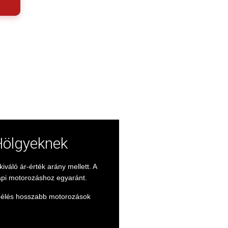
Hölgyeknek
váló ár-érték arány mellett. A
api motorozáshoz egyaránt.
r bélés hosszabb motorozások