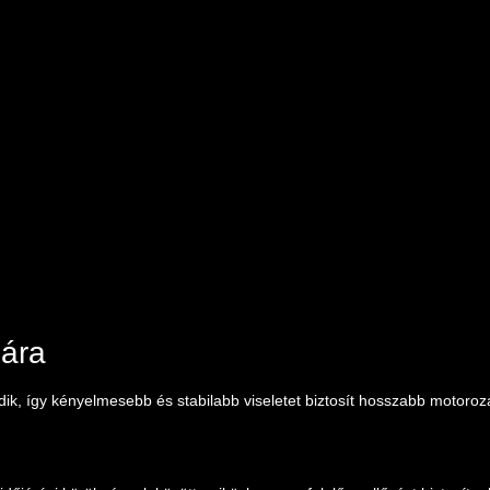
mára
odik, így kényelmesebb és stabilabb viseletet biztosít hosszabb motoroz