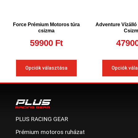
Force Prémium Motoros túra
Adventure Vízálló
csizma
Csiz
59900
Ft
4790
Opciók választása
Opciók vál
PLUS RACING GEAR
Prémium motoros ruházat